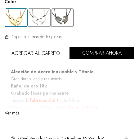
Color
Disponibles más de 10 piezas
COMPRAR AHORA
AGREGAR AL CARRITO
Aleación de Acero inoxidable y Titanio.
Gran durabilidad y resistencia.
Baño
de oro 18k
Grabado láser permanente
Tiempo de
fabricación: 1
días hábiles
-Medida de cadena:
60cm.
Dije: 30mm x 32mm
Ver más
*Caja de
regalo incluída,
foto ilustrativa
-Si requieres un diseño diferente en grabado, cotizalo por medio de
whatsapp. Los modelos de los productos no se modifican.
¿Qué Sucede Después De Realizar Mi Pedido?