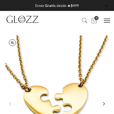
Envío
Gratis
desde 🔥$499
0