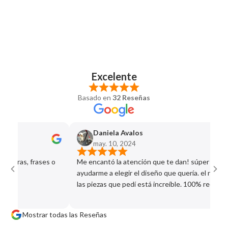
Fin y Navidad.
@glozz.mx ; 📩 tiendaenlinea@glozz.mx ; 📱55-4253-9908, si aún
no se ha grabado el producto, se podrá modificar.
Excelente
Basado en
32 Reseñas
Daniela Avalos
may. 10, 2024
 quieras, frases o
Me encantó la atención que te dan! súper dispu
ayudarme a elegir el diseño que quería. el result
las piezas que pedí está increíble. 100% recome
Mostrar todas las Reseñas